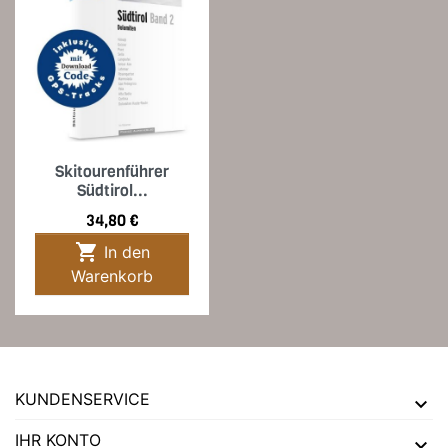
Skitourenführer
Südtirol...
Preis
34,80 €

In den
Warenkorb
KUNDENSERVICE
IHR KONTO