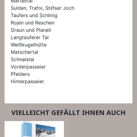
Martelltal
Sulden, Trafoi, Stilfser Joch
Taufers und Schlinig
Rojen und Reschen
Graun und Planeil
Langtauferer Tal
Weißkugelhütte
Matschertal
Schnalstal
Vorderpasseier
Pfelders
Hinterpasseier
VIELLEICHT GEFÄLLT IHNEN AUCH