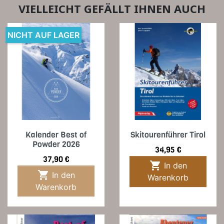
VIELLEICHT GEFÄLLT IHNEN AUCH
NICHT AUF LAGER
Kalender Best of
Skitourenführer Tirol
Powder 2026
Preis
34,95 €
Preis
37,90 €

In den

In den
Warenkorb
Warenkorb