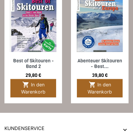
Best of Skitouren -
Abenteuer Skitouren
Band 2
- Best...
Preis
Preis
29,80 €
39,80 €


In den
In den
Warenkorb
Warenkorb
KUNDENSERVICE