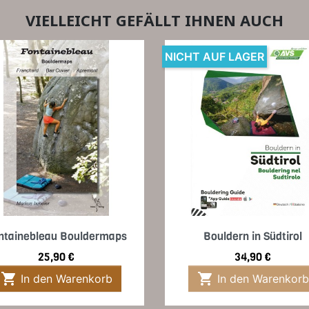
VIELLEICHT GEFÄLLT IHNEN AUCH
NICHT AUF LAGER
Vorschau
Vorschau


ntainebleau Bouldermaps
Bouldern in Südtirol
Preis
Preis
25,90 €
34,90 €


In den Warenkorb
In den Warenkorb