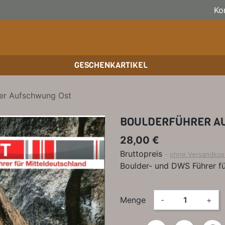
Ko
GESCHENKARTIKEL
BOULDERFÜHRER
WANDKALENDER
SKITOURENFÜHRER
KLE
BÜC
KLE
rer Aufschwung Ost
HOCHTOUREN
BIKEGUIDES
WAN
BÜC
BOULDERFÜHRER A
TRAINING
OUTDOOR-KALENDER
SPI
28,00 €
Bruttopreis
ohne Versandkos
Boulder- und DWS Führer fü
Menge
-
+