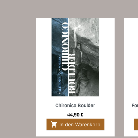
Vorschau

Chironico Boulder
Fo
Preis
44,90 €

In den Warenkorb