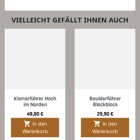
VIELLEICHT GEFÄLLT IHNEN AUCH
Kletterführer Hoch
Boulderführer
im Norden
Blackblocs
Preis
Preis
49,80 €
29,90 €


In den
In den
Warenkorb
Warenkorb