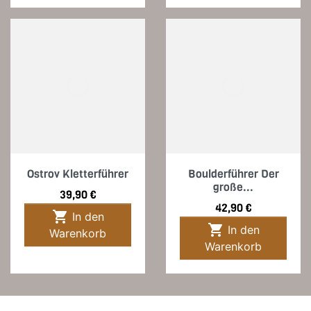
Ostrov Kletterführer
Boulderführer Der
große...
Preis
39,90 €
Preis
42,90 €

In den

In den
Warenkorb
Warenkorb