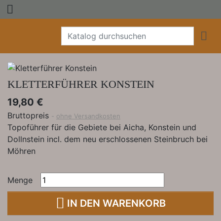


KLETTERFÜHRER KONSTEIN
19,80 €
Bruttopreis
ohne Versandkosten
Topoführer für die Gebiete bei Aicha, Konstein und
Dollnstein incl. dem neu erschlossenen Steinbruch bei
Möhren
Menge

IN DEN WARENKORB