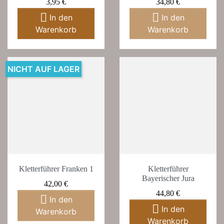
Preis
Preis
3,95 €
34,80 €


In den
In den
Warenkorb
Warenkorb
NICHT AUF LAGER
Kletterführer Franken 1
Kletterführer
Bayerischer Jura
Preis
42,00 €
Preis
44,80 €

In den

In den
Warenkorb
Warenkorb