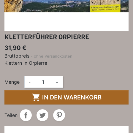
KLETTERFÜHRER ORPIERRE
31,90 €
Bruttopreis
ohne Versandkosten
Klettern in Orpierre
Menge
-
+

IN DEN WARENKORB
Teilen