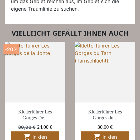
um das Gebiet reichen aus, im Gebiet sich die
eigene Traumlinie zu suchen.
VIELLEICHT GEFÄLLT IHNEN AUCH
-20%
Kletterführer Les
Kletterführer Les
Gorges De...
Gorges du...
Verkaufspreis
Preis
Preis
30,00 €
24,00 €
30,00 €


In den
In den