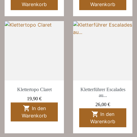
Warenkorb
Warenkorb
Klettertopo Claret
Kletterführer Escalades
au...
Preis
19,90 €
Preis
26,00 €

In den

In den
Warenkorb
Warenkorb