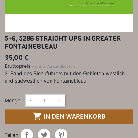
5+6, 5286 STRAIGHT UPS IN GREATER
FONTAINEBLEAU
35,00 €
Bruttopreis
ohne Versandkosten
2. Band des Bleauführers mit den Gebieten westlich
und südwestlich von Fontainebleau
Menge
-
+

IN DEN WARENKORB
Teilen