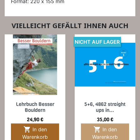
Format: 220 x 155 mm
VIELLEICHT GEFÄLLT IHNEN AUCH
NICHT AUF LAGER
Lehrbuch Besser
5+6, 4862 straight
Bouldern
ups in...
Preis
Preis
24,90 €
35,00 €


In den
In den
Warenkorb
Warenkorb