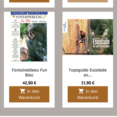
Fontainebleau Fun
Topoguide Escalade
Bloc
en...
Preis
Preis
42,90 €
31,90 €


In den
In den
Warenkorb
Warenkorb