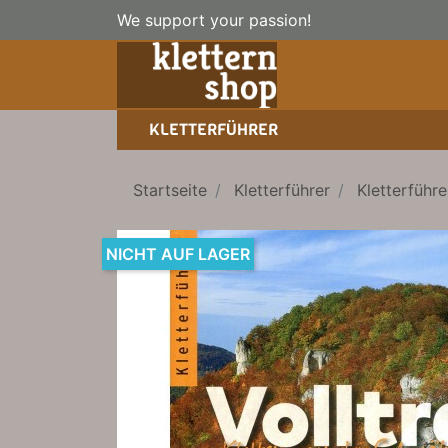
We support your passion!
KLETTERFÜHRER
SPORTKLETTERFÜHRER
NICE TO HAVE!
WANDERFÜHRER
Startseite
Kletterführer
Kletterführe
EISKLETTERFÜHRER
HOCHTOUREN
BÜCHER/LEHRBÜCHER
LEHRBÜCHER
NICHT AUF LAGER
KLETTER-KALENDER