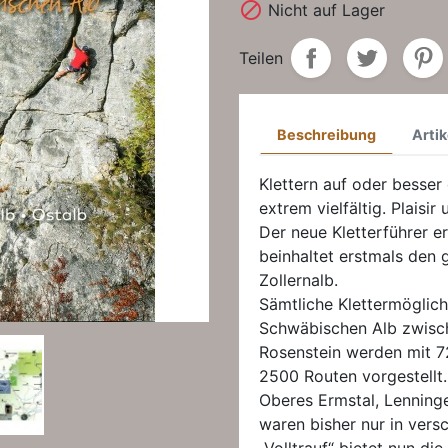

Nicht auf Lager
Teilen
Beschreibung
Artik
Klettern auf oder besser
extrem vielfältig. Plaisir
Der neue Kletterführer 
beinhaltet erstmals den 
Zollernalb.
Sämtliche Klettermöglich
Schwäbischen Alb zwisc
Rosenstein werden mit 
2500 Routen vorgestellt.
Oberes Ermstal, Lenninge
waren bisher nur in vers