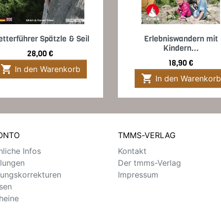
Vorschau
Vorschau


etterführer Spätzle & Seil
Erlebniswandern mit
Kindern...
Preis
28,00 €
Preis
18,90 €

In den Warenkorb

In den Warenkorb
KONTO
TMMS-VERLAG
liche Infos
Kontakt
llungen
Der tmms-Verlag
ungskorrekturen
Impressum
sen
heine