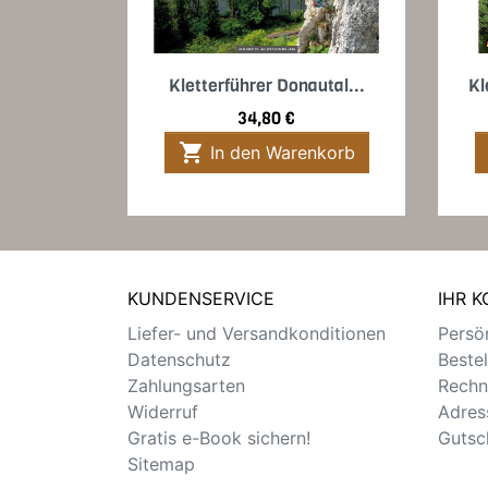
Vorschau

Kletterführer Donautal...
Kl
Preis
34,80 €

In den Warenkorb
KUNDENSERVICE
IHR 
Liefer- und Versandkonditionen
Persön
Datenschutz
Beste
Zahlungsarten
Rechn
Widerruf
Adres
Gratis e-Book sichern!
Gutsc
Sitemap