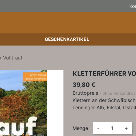
Ko
GESCHENKARTIKEL
BOULDERFÜHRER
WANDKALENDER
SKITOURENFÜHRER
KLE
BÜC
KLE
r Volltrauf
HOCHTOUREN
BIKEGUIDES
WAN
BÜC
KLETTERFÜHRER V
TRAINING
OUTDOOR-KALENDER
SPI
39,80 €
Bruttopreis
ohne Versandkos
Klettern an der Schwäbisch
Lenninger Alb, Filstal, Ostal
Menge
-
+