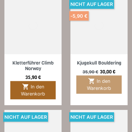
NICHT AUF LAGER
-5,90 €
Kletterführer Climb
Kjugekull Bouldering
Norway
Verkaufspreis
Preis
30,00 €
35,90 €
Preis
35,90 €

In den

In den
Warenkorb
Warenkorb
NICHT AUF LAGER
NICHT AUF LAGER