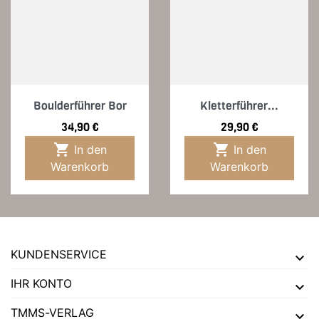
Boulderführer Bor
Kletterführer...
Preis
Preis
34,90 €
29,90 €


In den
In den
Warenkorb
Warenkorb
KUNDENSERVICE
IHR KONTO
TMMS-VERLAG