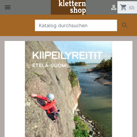


shopping_cart
(0)
