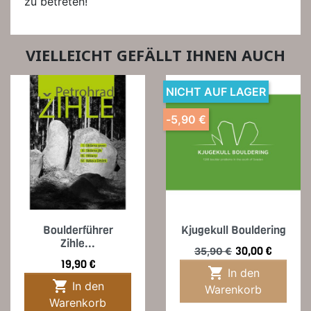
zu betreten!
VIELLEICHT GEFÄLLT IHNEN AUCH
NICHT AUF LAGER
-5,90 €
Boulderführer
Kjugekull Bouldering
Zihle...
Verkaufspreis
Preis
30,00 €
35,90 €
Preis
19,90 €

In den

In den
Warenkorb
Warenkorb