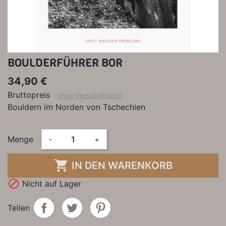
BOULDERFÜHRER BOR
34,90 €
Bruttopreis
ohne Versandkosten
Bouldern im Norden von Tschechien
Menge
-
+

IN DEN WARENKORB

Nicht auf Lager
Teilen