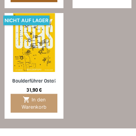
NICHT AUF LAGER
Boulderführer Ostaš
Preis
31,90 €

In den
Warenkorb