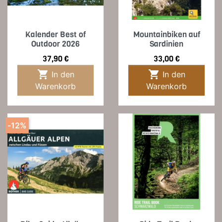
Kalender Best of
Mountainbiken auf
Outdoor 2026
Sardinien
Preis
Preis
37,90 €
33,00 €


In den
In den
Warenkorb
Warenkorb
-12%