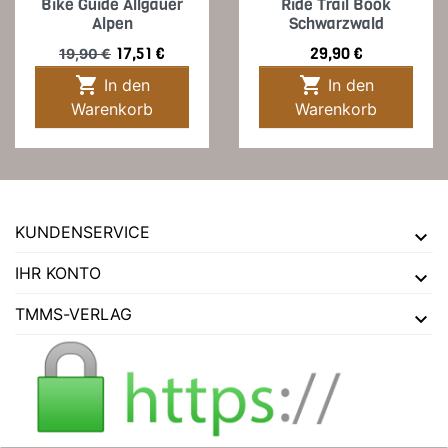
Bike Guide Allgäuer
Ride Trail Book
Alpen
Schwarzwald
Verkaufspreis
Preis
Preis
17,51 €
29,90 €
19,90 €


In den
In den
Warenkorb
Warenkorb
KUNDENSERVICE
IHR KONTO
TMMS-VERLAG