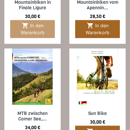
Mountainbiken in
Mountainbiken vom
Finale Ligure
Apennin...
Preis
Preis
30,00 €
28,50 €


In den
In den
Warenkorb
Warenkorb
MTB zwischen
Sun Bike
Comer See,...
Preis
30,00 €
Preis
34,00 €