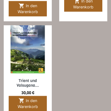

In den

In den
Warenkorb
Warenkorb
Trient und
Valsugana...
Preis
30,00 €

In den
Warenkorb