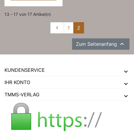
13 - 17 von 17 Artikel(n)
Zurück

1
2

Zum Seitenanfang
KUNDENSERVICE
IHR KONTO
TMMS-VERLAG