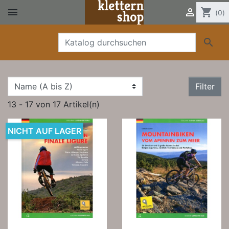


shopping_cart
(0)

Filter
13 - 17 von 17 Artikel(n)
NICHT AUF LAGER