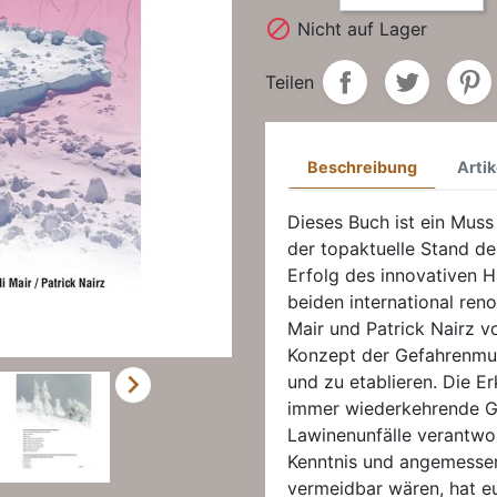

Nicht auf Lager
Teilen
Beschreibung
Artik
Dieses Buch ist ein Muss 
der topaktuelle Stand d
Erfolg des innovativen 
beiden international re
Mair und Patrick Nairz v
Konzept der Gefahrenmus

und zu etablieren. Die Er
immer wiederkehrende Ge
Lawinenunfälle verantwor
Kenntnis und angemessen
vermeidbar wären, hat e