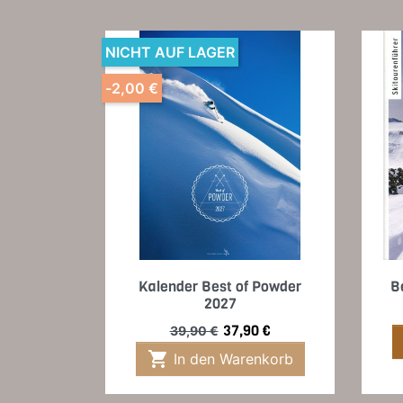
NICHT AUF LAGER
-2,00 €
Vorschau

Kalender Best of Powder
B
2027
Verkaufspreis
Preis
37,90 €
39,90 €

In den Warenkorb