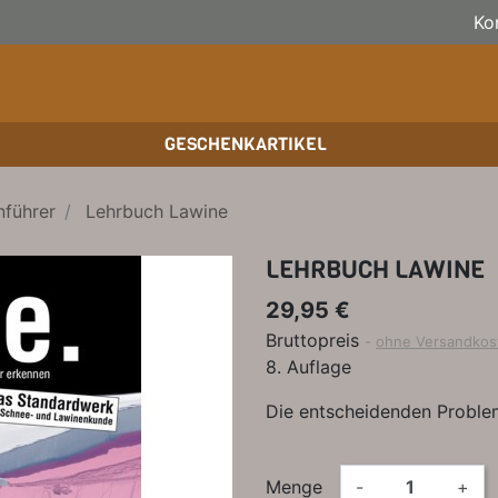
Ko
GESCHENKARTIKEL
BOULDERFÜHRER
WANDKALENDER
SKITOURENFÜHRER
KLE
BÜC
KLE
nführer
Lehrbuch Lawine
HOCHTOUREN
BIKEGUIDES
WAN
BÜC
LEHRBUCH LAWINE
TRAINING
OUTDOOR-KALENDER
SPI
29,95 €
Bruttopreis
ohne Versandkos
8. Auflage
Die entscheidenden Proble
Menge
-
+