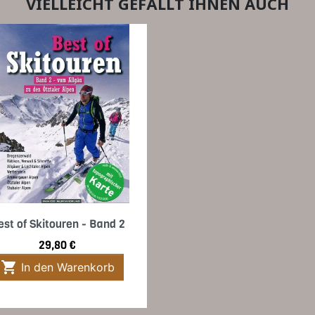
VIELLEICHT GEFÄLLT IHNEN AUCH
Vorschau

est of Skitouren - Band 2
Preis
29,80 €

In den Warenkorb