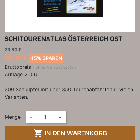
SCHITOURENATLAS ÖSTERREICH OST
29,80 €
16,39 €
45% SPAREN
Bruttopreis
ohne Versandkosten
Auflage 2006
300 Schigipfel mit über 350 Tourenabfahrten u. vielen
Varianten.
Menge
-
+

IN DEN WARENKORB