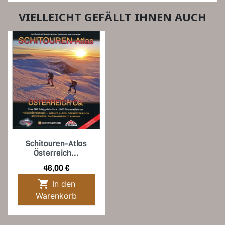
VIELLEICHT GEFÄLLT IHNEN AUCH
Schitouren-Atlas
Österreich...
Preis
46,00 €

In den
Warenkorb