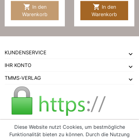


In den
In den
Warenkorb
Warenkorb
KUNDENSERVICE
IHR KONTO
TMMS-VERLAG
Diese Website nutzt Cookies, um bestmögliche
Funktionalität bieten zu können. Durch die Nutzung
VERTRAG WIDERRUFEN