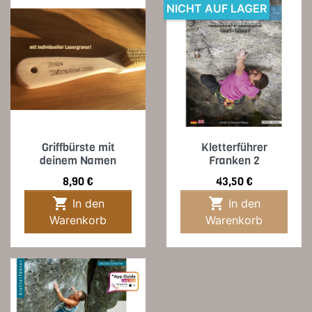
NICHT AUF LAGER
Griffbürste mit
Kletterführer
deinem Namen
Franken 2
Preis
Preis
8,90 €
43,50 €


In den
In den
Warenkorb
Warenkorb