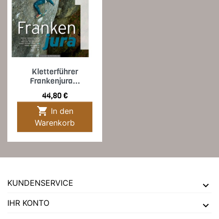
Kletterführer
Frankenjura...
Preis
44,80 €

In den
Warenkorb
KUNDENSERVICE
IHR KONTO