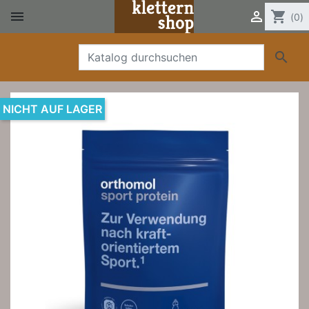


shopping_cart
(0)

NICHT AUF LAGER