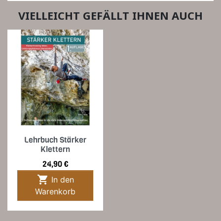
VIELLEICHT GEFÄLLT IHNEN AUCH
Lehrbuch Stärker
Klettern
Preis
24,90 €

In den
Warenkorb