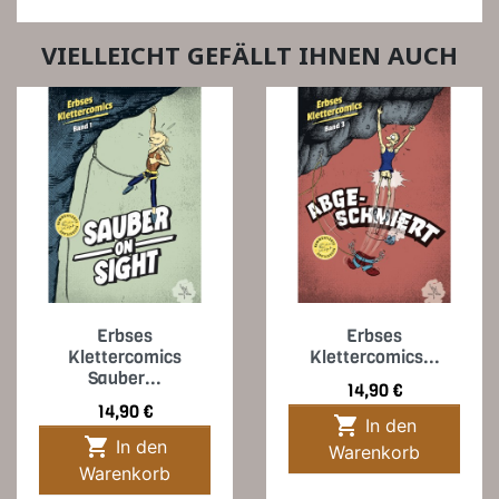
VIELLEICHT GEFÄLLT IHNEN AUCH
Erbses
Erbses
Klettercomics
Klettercomics...
Sauber...
Preis
14,90 €
Preis
14,90 €

In den

In den
Warenkorb
Warenkorb