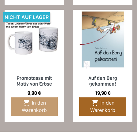
NICHT AUF LAGER
Promotasse mit
Auf den Berg
Motiv von Erbse
gekommen!
Preis
Preis
9,90 €
19,90 €


In den
In den
Warenkorb
Warenkorb