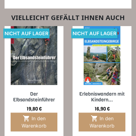
VIELLEICHT GEFÄLLT IHNEN AUCH
NICHT AUF LAGER
NICHT AUF LAGER
Der
Erlebniswandern mit
Elbsandsteinführer
Kindern...
Preis
Preis
19,80 €
16,90 €


In den
In den
Warenkorb
Warenkorb