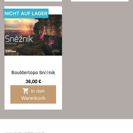
NICHT AUF LAGER
Bouldertopo Sněžník
Preis
36,00 €

In den
Warenkorb