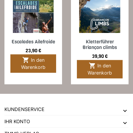
Escalades Ailefroide
Kletterführer
Briançon climbs
Preis
23,90 €
Preis
39,90 €

In den

In den
Warenkorb
Warenkorb
KUNDENSERVICE
IHR KONTO