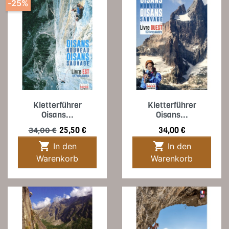
-25%
Kletterführer
Kletterführer
Oisans...
Oisans...
Verkaufspreis
Preis
Preis
25,50 €
34,00 €
34,00 €


In den
In den
Warenkorb
Warenkorb