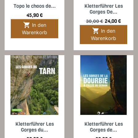
Topo le chaos de...
Kletterführer Les
Gorges De...
Preis
45,90 €
Verkaufspreis
Preis
24,00 €
30,00 €

In den

In den
Warenkorb
Warenkorb
Kletterführer Les
Kletterführer Les
Gorges du...
Gorges de...