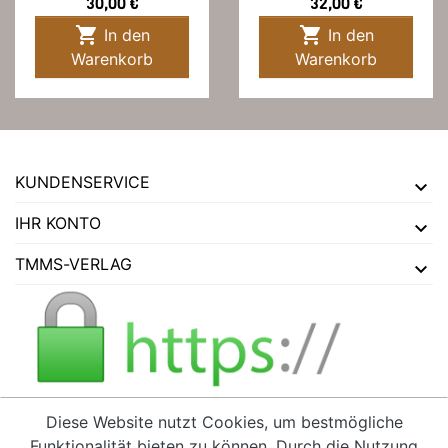
Preis
Preis
30,00 €
32,00 €


In den
In den
Warenkorb
Warenkorb
KUNDENSERVICE
IHR KONTO
TMMS-VERLAG
Diese Website nutzt Cookies, um bestmögliche
Funktionalität bieten zu können. Durch die Nutzung