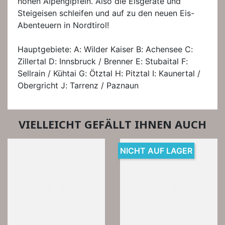
hohen Alpengipfeln. Also die Eisgeräte und
Steigeisen schleifen und auf zu den neuen Eis-
Abenteuern in Nordtirol!
Hauptgebiete: A: Wilder Kaiser B: Achensee C:
Zillertal D: Innsbruck / Brenner E: Stubaital F:
Sellrain / Kühtai G: Ötztal H: Pitztal I: Kaunertal /
Obergricht J: Tarrenz / Paznaun
VIELLEICHT GEFÄLLT IHNEN AUCH
NICHT AUF LAGER