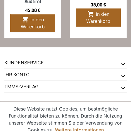
Südtirol
Preis
38,00 €
Preis
45,00 €

In den

In den
Warenkorb
Warenkorb
KUNDENSERVICE
IHR KONTO
TMMS-VERLAG
Diese Website nutzt Cookies, um bestmögliche
Funktionalität bieten zu können. Durch die Nutzung
VERTRAG WIDERRUFEN
unserer Webseite stimmen Sie der Verwendung von
Cookies zu.
Weitere Informationen