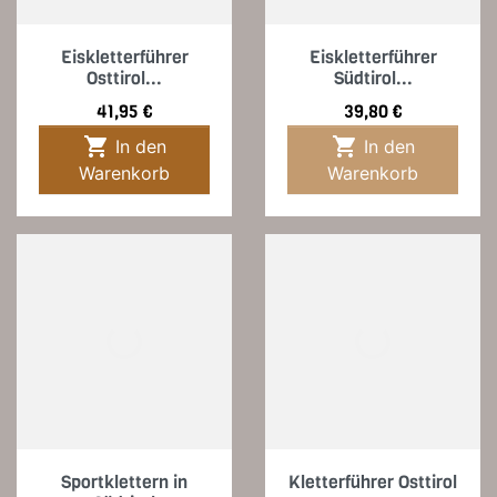
Eiskletterführer
Eiskletterführer
Osttirol...
Südtirol...
Preis
Preis
41,95 €
39,80 €


In den
In den
Warenkorb
Warenkorb
Sportklettern in
Kletterführer Osttirol