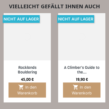
VIELLEICHT GEFÄLLT IHNEN AUCH
NICHT AUF LAGER
NICHT AUF LAGER
Rocklands
A Climber's Guide to
Bouldering
the...
Preis
Preis
45,00 €
19,90 €


In den
In den
Warenkorb
Warenkorb