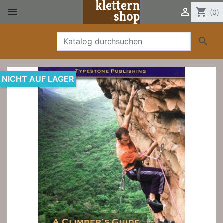


shopping_cart
(0)

NICHT AUF LAGER