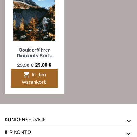
Boulderführer
Diamants Bruts
Verkaufspreis
Preis
25,00 €
29,90 €

In den
Warenkorb
KUNDENSERVICE
IHR KONTO