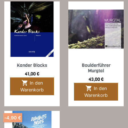
Kander Blocks
Boulderführer
Murgtal
Preis
41,00 €
Preis
43,00 €

In den

In den
Warenkorb
Warenkorb
-4,90 €