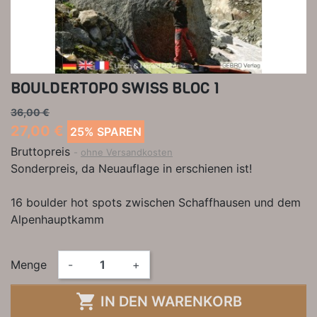
BOULDERTOPO SWISS BLOC 1
36,00 €
27,00 €
25% SPAREN
Bruttopreis
ohne Versandkosten
Sonderpreis, da Neuauflage in erschienen ist!
16 boulder hot spots zwischen Schaffhausen und dem
Alpenhauptkamm
Menge
-
+

IN DEN WARENKORB