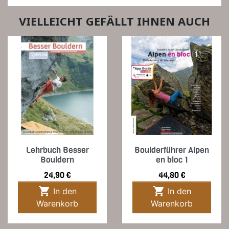
VIELLEICHT GEFÄLLT IHNEN AUCH
Lehrbuch Besser
Boulderführer Alpen
Bouldern
en bloc 1
Preis
Preis
24,90 €
44,80 €


In den
In den
Warenkorb
Warenkorb